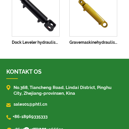
Dock Leveler hydraulisk cylinder
Gravemaskinehydraulisk cylinder
KONTAKT OS

No.368, Tiancheng Road, Lindai District, Pinghu
City, Zhejiang-provinsen, Kina

sales01@phtl.cn

+86-18969335333