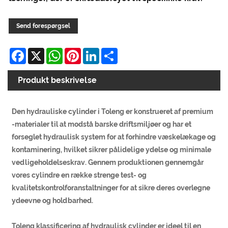
Send forespørgsel
Facebook
X
WhatsApp
Pinterest
LinkedIn
Share
Produkt beskrivelse
Den hydrauliske cylinder i Toleng er konstrueret af premium
-materialer til at modstå barske driftsmiljøer og har et
forseglet hydraulisk system for at forhindre væskelækage og
kontaminering, hvilket sikrer pålidelige ydelse og minimale
vedligeholdelseskrav. Gennem produktionen gennemgår
vores cylindre en række strenge test- og
kvalitetskontrolforanstaltninger for at sikre deres overlegne
ydeevne og holdbarhed.
Toleng klassificering af hydraulisk cylinder er ideel til en