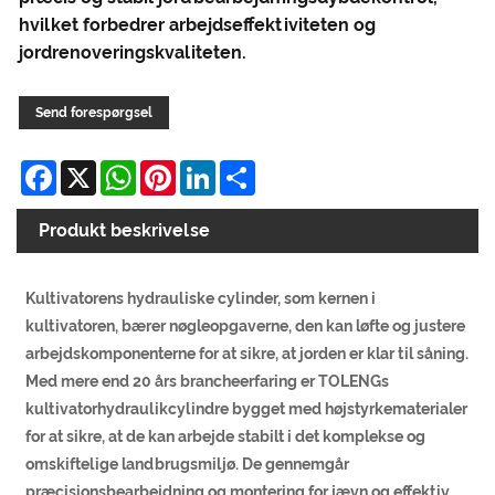
hvilket forbedrer arbejdseffektiviteten og
jordrenoveringskvaliteten.
Send forespørgsel
Facebook
X
WhatsApp
Pinterest
LinkedIn
Share
Produkt beskrivelse
Kultivatorens hydrauliske cylinder, som kernen i
kultivatoren, bærer nøgleopgaverne, den kan løfte og justere
arbejdskomponenterne for at sikre, at jorden er klar til såning.
Med mere end 20 års brancheerfaring er TOLENGs
kultivatorhydraulikcylindre bygget med højstyrkematerialer
for at sikre, at de kan arbejde stabilt i det komplekse og
omskiftelige landbrugsmiljø. De gennemgår
præcisionsbearbejdning og montering for jævn og effektiv