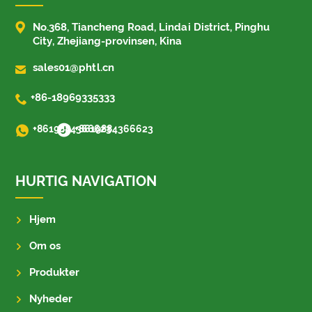

No.368, Tiancheng Road, Lindai District, Pinghu
City, Zhejiang-provinsen, Kina

sales01@phtl.cn

+86-18969335333
+8619884366623
+8619884366623
HURTIG NAVIGATION
Hjem
Om os
Produkter
Nyheder