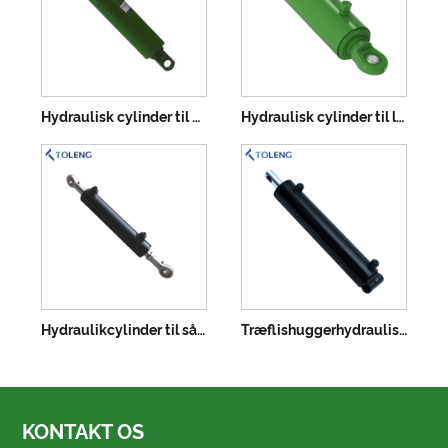
Hydraulisk cylinder til ensilagebiller
Hydraulisk cylinder til landbrug kombinerer Harvester
Hydraulikcylinder til såmaskine
Træflishuggerhydraulisk cylinder
KONTAKT OS