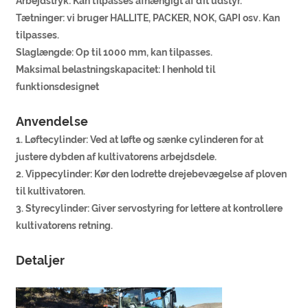
Arbejdstryk: Kan tilpasses afhængigt af dit udstyr.
Tætninger: vi bruger HALLITE, PACKER, NOK, GAPI osv. Kan
tilpasses.
Slaglængde: Op til 1000 mm, kan tilpasses.
Maksimal belastningskapacitet: I henhold til
funktionsdesignet
Anvendelse
1. Løftecylinder: Ved at løfte og sænke cylinderen for at
justere dybden af ​​kultivatorens arbejdsdele.
2. Vippecylinder: Kør den lodrette drejebevægelse af ploven
til kultivatoren.
3. Styrecylinder: Giver servostyring for lettere at kontrollere
kultivatorens retning.
Detaljer